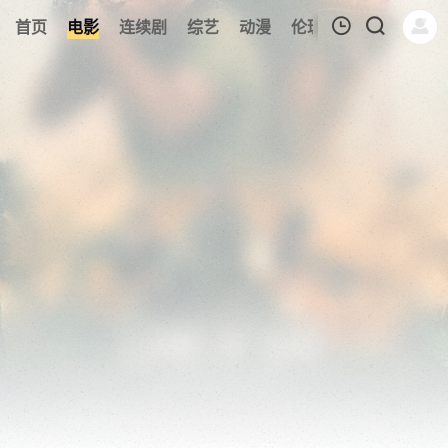
110
首页
电影
连续剧
综艺
动漫
伦理片
今日更新
我的观影记录
暂无观看影片的记录