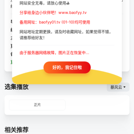
网站安全无毒，请放心使用⛳
经演变成为一场疯狂的山地雨林营...
分享给身边小伙伴吧！www.baofyy.tv
导演：
威廉·尤班克
备用网址：baofyy01.tv (01-10)均可使用
编剧：
大卫·弗里杰里奥
/
威廉·尤班克
网站地址定期更换，请及时收藏网址，如果觉得不错，
请推荐给好友！
主演：
罗素·克劳
/
利亚姆·海姆斯沃斯
/
卢克·海姆斯沃斯
/
乔伊
更新：
2024-03-30
由于服务器网络故障，图片正在恢复中...
备注：
正片
豆瓣：
惊天激战
好的，我记住啦
选集播放
暴风云
正片
相关推荐