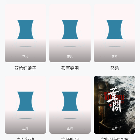
正片
正片
正片
双枪红娘子
孤军突围
怒杀
正片
正片
正片
毒战行动
宗师叶问
宗师叶问2026