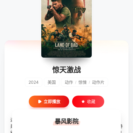
惊天激战
2024
美国
动作
惊悚
动作片
/
/
立即播放
收藏
这部电影讲述了代号为死神（Reaper）的飞行员的故事，他
暴风影院
是一名空军无人机飞行员，在南菲律宾支持一项三角洲部队特
别行动任务。在任务严重出错后, 他需要在48小时内来补救已