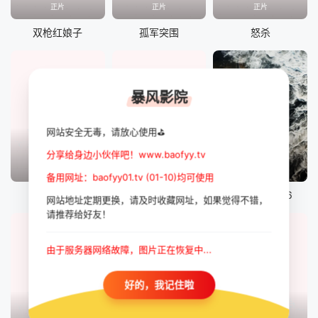
正片
正片
正片
双枪红娘子
孤军突围
怒杀
暴风影院
网站安全无毒，请放心使用⛳
分享给身边小伙伴吧！www.baofyy.tv
正片
正片
正片
备用网址：baofyy01.tv (01-10)均可使用
毒战行动
宗师叶问
宗师叶问2026
网站地址定期更换，请及时收藏网址，如果觉得不错，
请推荐给好友！
由于服务器网络故障，图片正在恢复中...
好的，我记住啦