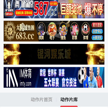
动作片首页
动作片库