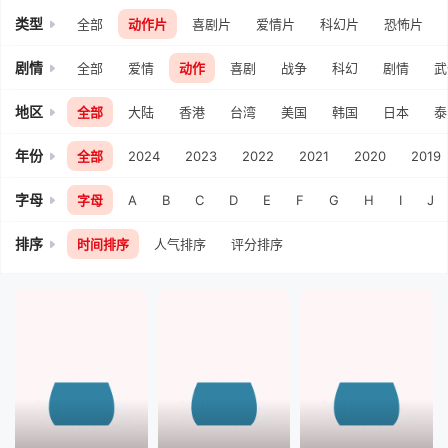
类型
全部
动作片
喜剧片
爱情片
科幻片
恐怖片
剧情
全部
爱情
动作
喜剧
战争
科幻
剧情
武
地区
全部
大陆
香港
台湾
美国
韩国
日本
泰
年份
全部
2024
2023
2022
2021
2020
2019
字母
字母
A
B
C
D
E
F
G
H
I
J
排序
时间排序
人气排序
评分排序