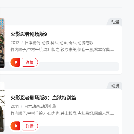
动漫
火影忍者剧场版9
2012
/
日本
剧情,动作,科幻,动画,奇幻,动漫电影
竹内顺子,中村千绘,森川智之,筱原惠美,伊仓一惠,松本保典,井上和彦,江原正士,关俊彦,杉山纪彰,日野聪,森久保祥太郎,伊藤健太郎,柚木凉香,鸟海浩辅,水树奈奈,川田绅司,增川洋一,远近孝一,田村由香里,胜生真沙子,根本圭子,福田信昭,中村大树,藤生圣子,石川英郎,飞田展男,川本克彦,檀臣幸,寺杣昌纪,土师孝也,中博史,樱井敏治,朝仓荣介,松本忍,宫下典子,织部由香里,大塚芳忠,玄田哲章,内田直哉
详情
动漫
火影忍者剧场版8：血狱特别篇
2011
/
日本
动画,动漫电影
竹内顺子,中村千绘,小山力也,井上和彦,寺杣昌纪,园崎未惠,中村悠一,河西健吾,广田行生,胜生真沙子,森久保祥太郎,伊藤健太郎,鸟海浩辅,远近孝一,田村由香里,中博史,江川央生,手冢秀彰,夜野光,小松由佳,河本邦弘,关山美沙纪,星野充昭,佐藤忍,佐佐木省三,坂卷学,菊本平,远藤纯平,木岛隆一,松本忍,上川隆也
详情