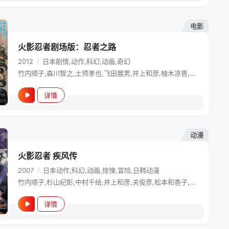
电影
火影忍者剧场版：忍者之路
2012
/
日本
剧情,动作,科幻,动画,奇幻
竹内顺子,森川智之,土师孝也,飞田展男,井上和彦,柚木凉香,大塚芳忠,寺杣昌纪,鸟海浩辅,水树奈奈,伊藤健太郎,川田绅司,田村由香里,森久保祥太郎,松本保典,Noriaki Sugiyama,日野聪,江原正士,内田直哉,中博史,福田信昭,樱井敏治,松本忍,筱原惠美,石川英郎,关俊彦,檀臣幸,胜生真沙子,玄田哲章,中村千绘,中村大树,远近孝一,根本圭子,增川洋一,朝仓荣介,伊仓一惠,宫下典子,川本克彦,织部由香里
详情
动漫
火影忍者 疾风传
2007
/
日本
动作,科幻,动画,惊悚,冒险,日韩动漫
竹内顺子,杉山纪彰,中村千绘,井上和彦,关俊彦,松本和香子,大塚芳忠,胜生真沙子,小山力也,日野聪,森久保祥太郎,伊藤健太郎,柚木凉香,小杉十郎太,增川洋一,远近孝一,田村由香里,江原正士,水树奈奈,鸟海浩辅,川田绅司,落合露美,根本圭子,大谷育江,重松朋,下屋则子,飞田展男,石田彰,朴璐美,加濑康之,中田让治,谷育子,石川英郎,檀臣幸,内田直哉,近藤隆,东条加那子,阪口周平,川本克彦,樱井孝宏,寺杣昌纪,土师孝也,堀内贤雄,森田顺平,田中敦子,小山茉美,神奈延年,中村大树,家中宏,福田信昭,楠大典,本田
详情