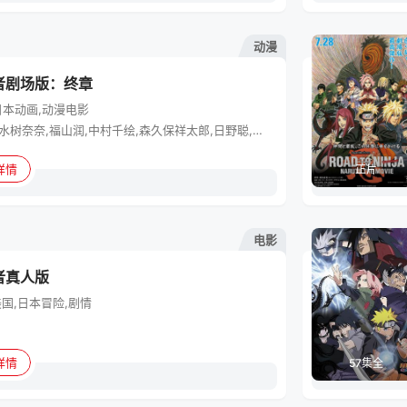
动漫
者剧场版：终章
日本
动画,动漫电影
竹内顺子,水树奈奈,福山润,中村千绘,森久保祥太郎,日野聪,石田彰,手冢秀彰,日野由利加,西村知道,江川央生,胜生真沙子,大谷育江,根本圭子,江原正士,关俊彦,伊藤健太郎,柚木凉香,鸟海浩辅,增川洋一,津田英三,浅井清己,落合露美,河野智之,坪井智浩,朝仓荣介,志田有彩,洞内爱,齐藤贵美子,菊池心,桑原由气,竹内荣治,高田里穗,桥爪爱,大桥卓弥,常田真太郎,堀内贤雄,佐佐木望,能登麻美子,杉山纪彰,玄田哲章,井上和彦
详情
正片
电影
者真人版
美国,日本
冒险,剧情
详情
57集全