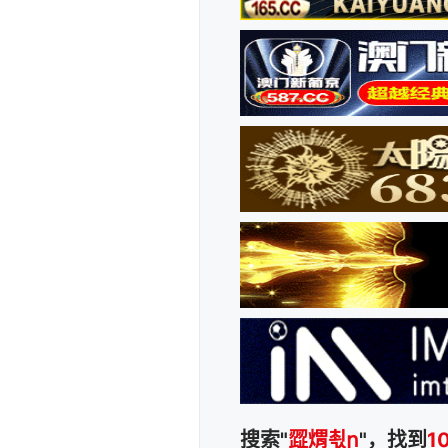
搜索"
歰煟쵟ր
"，找到
1