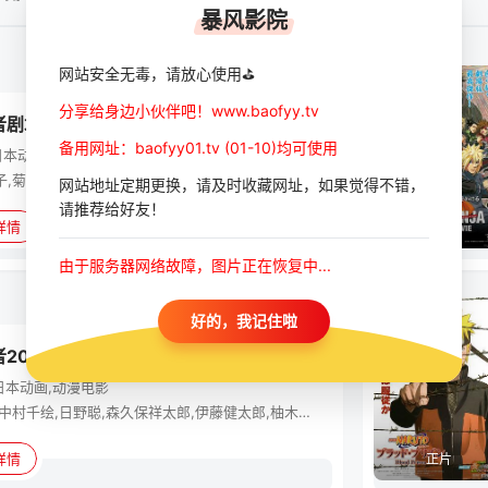
暴风影院
网站安全无毒，请放心使用⛳
动漫
分享给身边小伙伴吧！www.baofyy.tv
者剧场版：博人传
备用网址：baofyy01.tv (01-10)均可使用
日本
动作,动画,冒险,动漫电影
三瓶由布子,菊池心,木岛隆一,竹内顺子,中村千绘,杉山纪彰,早见沙织,水树奈奈,小野贤章,森久保祥太郎,阿部敦,日野聪,高桥英则,田村由香里,增川洋一,石田彰,竹内良太,宫田幸季,武田华,浪川大辅,安元洋贵,江川央生,菊本平,河西健吾,河合海,竹内绚子,奥村翔,玄田哲章
网站地址定期更换，请及时收藏网址，如果觉得不错，
请推荐给好友！
详情
正片
由于服务器网络故障，图片正在恢复中...
动漫
好的，我记住啦
2010剧场版6继承火之意志者
日本
动画,动漫电影
竹内顺子,中村千绘,日野聪,森久保祥太郎,伊藤健太郎,柚木凉香,鸟海浩辅,水树奈奈,川田绅司,增川洋一,远近孝一,田村由香里,石田彰,加濑康之,朴璐美,保志总一朗,下山吉光,皆川纯子,渡边英雄,大塚芳忠,胜生真沙子,根本圭子,河野智之,坪井智浩,朝仓荣介,柴田秀胜,小杉十郎太,杉山纪彰,小森创介,七绪春日,铃森勘司,井上和彦
详情
正片