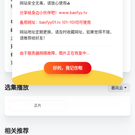
网站安全无毒，请放心使用⛳
牺牲的兄弟，“8077”幸存战士誓...
分享给身边小伙伴吧！www.baofyy.tv
导演：
邱礼涛
备用网址：baofyy01.tv (01-10)均可使用
编剧：
庞晓
网站地址定期更换，请及时收藏网址，如果觉得不错，
请推荐给好友！
主演：
阿如那
/
钱波
/
欧豪
/
九孔
/
俞灏明
/
朱颜曼滋
/
邵兵
更新：
2023-10-11
由于服务器网络故障，图片正在恢复中...
备注：
正片
豆瓣：
绝地追击
好的，我记住啦
选集播放
暴风云
正片
相关推荐