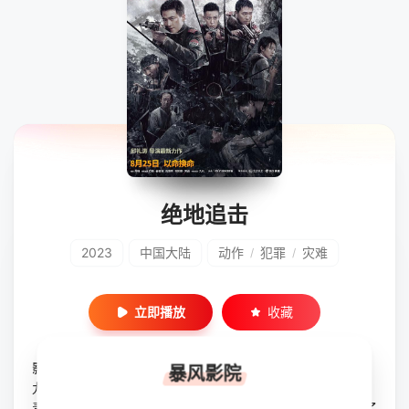
绝地追击
2023
中国大陆
动作
犯罪
灾难
/
/
立即播放
收藏
影片根据真实案件改编，首度揭秘边境最大势力的武装毒贩，
暴风影院
九十年代末我国西南边境，“8077”边防武警特战队在一次剿
毒任务中，先后遭遇山洪灾难和毒贩的算计，死伤惨重。为了