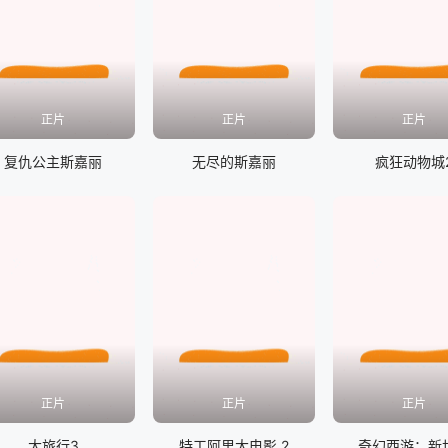
正片
正片
正片
复仇公主斯嘉丽
无尽的斯嘉丽
疯狂动物城
正片
正片
正片
大旅行3
特工阿里大电影 2
奇幻西游：新