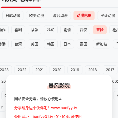
日韩动漫
欧美动漫
港台动漫
动漫电影
里番动漫
动作
喜剧
战争
科幻
剧情
武侠
冒险
枪
香港
台湾
美国
韩国
日本
泰国
新加坡
2023
2022
2021
2020
2019
2018
2017
2008
2007
2006
2005
2004
2003
200
暴风影院
C
D
E
F
G
H
I
J
K
L
网站安全无毒，请放心使用⛳
Y
Z
0-9
分享给身边小伙伴吧！www.baofyy.tv
备用网址：baofyy01.tv (01-10)均可使用