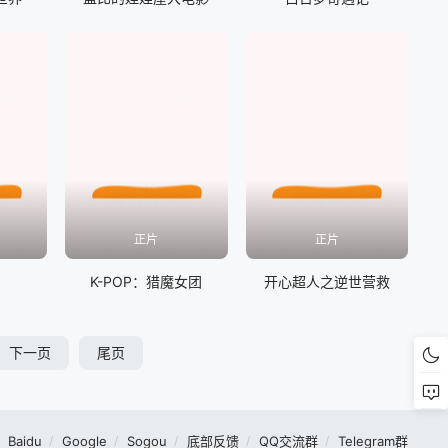
正片
正片
K-POP：猎魔女团
开心超人之逆世营救
下一页
尾页
Baidu
Google
Sogou
底部反馈
QQ交流群
Telegram群