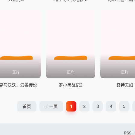
正片
正片
正片
克与沃沃：幻兽传说
罗小黑战记2
蠢特夫妇
首页
上一页
1
2
3
4
5
RSS