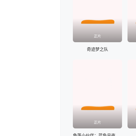
正片
奇迹梦之队
正片
角落小伙伴：蓝色月夜的魔法之子