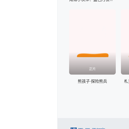
正片
熊孩子·探险熊兵
札