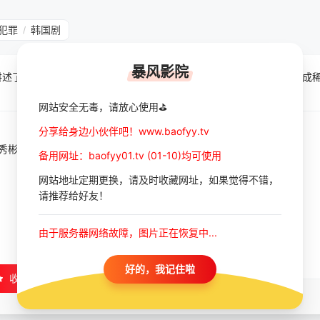
犯罪
韩国剧
/
暴风影院
讲述了高中同学俊成、宰孝、珉宇时隔许久再次喝酒的故事。宰孝和俊成
网站安全无毒，请放心使用⛳
分享给身边小伙伴吧！www.baofyy.tv
秀彬
/
李珠英
备用网址：baofyy01.tv (01-10)均可使用
网站地址定期更换，请及时收藏网址，如果觉得不错，
请推荐给好友！
由于服务器网络故障，图片正在恢复中...
好的，我记住啦
收藏