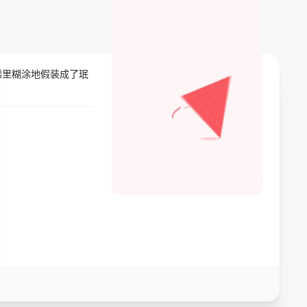
稀里糊涂地假装成了珉