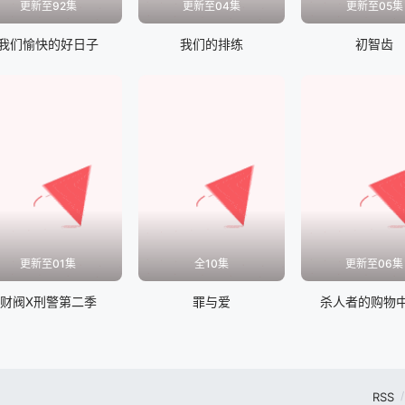
更新至92集
更新至04集
更新至05集
我们愉快的好日子
我们的排练
初智齿
更新至01集
全10集
更新至06集
财阀X刑警第二季
罪与爱
杀人者的购物中
RSS