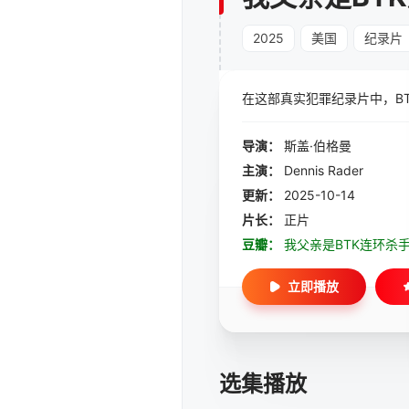
2025
美国
纪录片
在这部真实犯罪纪录片中，B
导演：
斯盖·伯格曼
主演：
Dennis Rader
更新：
2025-10-14
片长：
正片
豆瓣：
我父亲是BTK连环杀
立即播放
选集播放