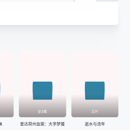
全3集
正片
味
爱达荷州血案：大学梦魇
逝水与流年