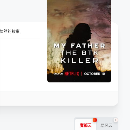
悚然的故事。
1
1
魔都云
暴风云