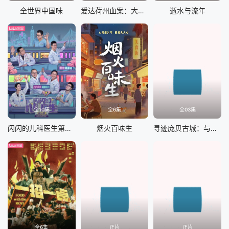
全世界中国味
爱达荷州血案：大学梦魇
逝水与流年
全10集
全6集
全03集
闪闪的儿科医生第四季
烟火百味生
寻迹庞贝古城：与汤姆·希德勒斯顿同行
全6集
正片
正片