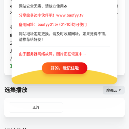
e-seenfootage,andbringsthisepictalethroughtotoday.DIG!
网站安全无毒，请放心使用⛳
XXlooksatthecollisionofartandcommercethroughthestar-cr
分享给身边小伙伴吧！www.baofyy.tv
ossedfriendshipandbitterrivalryofduelingrockbands--The
备用网址：baofyy01.tv (01-10)均可使用
D...
导演：
欧迪·蒂莫内尔
网站地址定期更换，请及时收藏网址，如果觉得不错，
编剧：
欧迪·蒂莫内尔
请推荐给好友！
主演：
The Dandy Warhols
/
Jeff Davies
/
Joel Gion
更新：
2025-10-13
由于服务器网络故障，图片正在恢复中...
片长：
正片
豆瓣：
你！二十
好的，我记住啦
选集播放
魔都云
正片