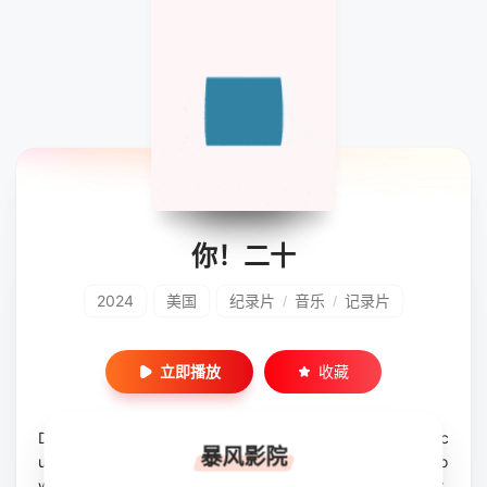
你！二十
2024
美国
纪录片
音乐
记录片
/
/
立即播放
收藏
DIG!XXisthe20thanniversaryextendededitionoftherockdoc
暴风影院
umentaryDIG!,whichaddsnewnarrationbyTheBrianJonesto
wnMassacre’sJoelGion,features40+minutesofnever-befor