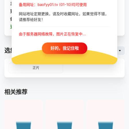
主演：
未知
备用网址：baofyy01.tv (01-10)均可使用
更新：
2025-10-13
网站地址定期更换，请及时收藏网址，如果觉得不错，
备注：
正片
请推荐给好友！
豆瓣：
等你归来
由于服务器网络故障，图片正在恢复中...
好的，我记住啦
选集播放
魔都云
正片
相关推荐