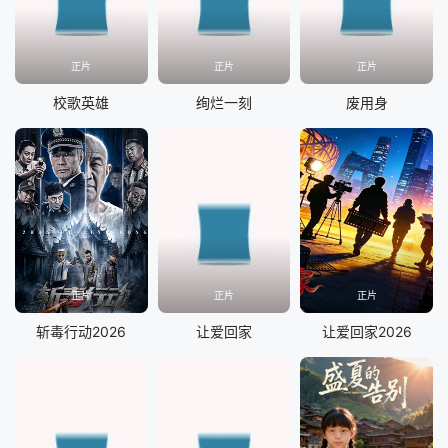
正片
正片
正片
校歌英雄
绚烂一刻
废用身
正片
正片
正片
斩毒行动2026
让爱回家
让爱回家2026