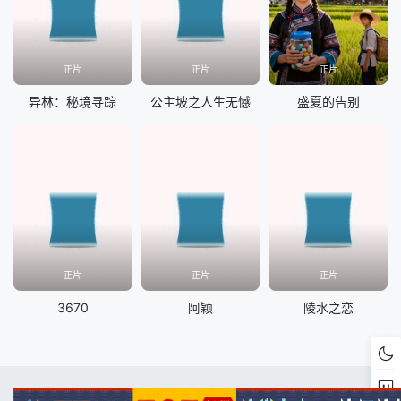
正片
正片
正片
异林：秘境寻踪
公主坡之人生无憾
盛夏的告别
正片
正片
正片
3670
阿颖
陵水之恋
RSS
Baidu
Google
Sogou
底部反馈
QQ交流群