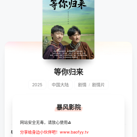
等你归来
2025
中国大陆
剧情
剧情片
/
立即播放
收藏
暴风影院
网站安全无毒，请放心使用⛳
分享给身边小伙伴吧！www.baofyy.tv
导演：
未知