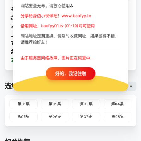
网站安全无毒，请放心使用⛳
导演：
暂无
分享给身边小伙伴吧！www.baofyy.tv
编剧：
暂无
备用网址：baofyy01.tv (01-10)均可使用
主演：
暂无
上映：
2023-09-06
网站地址定期更换，请及时收藏网址，如果觉得不错，
请推荐给好友！
更新：
2023-10-11
集数：
全8集
由于服务器网络故障，图片正在恢复中...
豆瓣：
叛逆青春变奏曲
好的，我记住啦
选集播放
暴风云
第01集
第02集
第03集
第04集
第05集
第06集
第07集
第08集