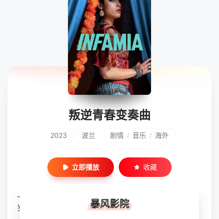
叛逆青春变奏曲
2023
波兰
剧情
音乐
海外
/
/
立即播放
收藏
一边是自己的罗姆人血统，一边是来自朋友的压力，这名 17
暴风影院
岁少女不顾父母的严格规训，立志成为一名嘻哈音乐人。