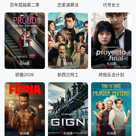
百年孤独第二季
恋爱演算法
代号女士
全08集
全06集
全20集
骄傲2026
新西兰特工
终极反击计划
全06集
全06集
全06集