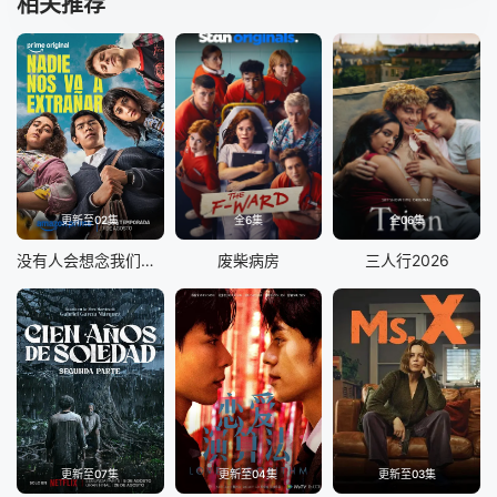
相关推荐
更新至02集
全6集
全06集
没有人会想念我们第二季
废柴病房
三人行2026
更新至07集
更新至04集
更新至03集