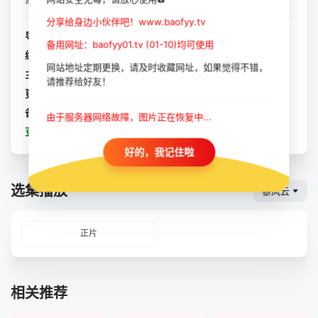
分享给身边小伙伴吧！www.baofyy.tv
导演：
帕布罗·拉雷恩
备用网址：baofyy01.tv (01-10)均可使用
编剧：
吉列尔莫·考尔德隆
/
帕布罗·拉雷恩
网站地址定期更换，请及时收藏网址，如果觉得不错，
主演：
安帕罗·诺格拉
/
阿尔佛莱德·卡斯特罗
/
迭戈·穆尼奥斯
/
请推荐给好友！
更新：
2023-10-11
备注：
正片
由于服务器网络故障，图片正在恢复中...
豆瓣：
伯爵
好的，我记住啦
选集播放
暴风云
正片
相关推荐