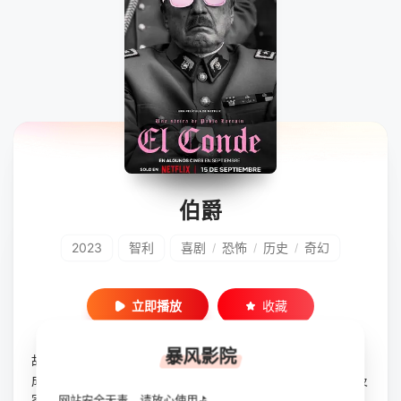
伯爵
2023
智利
喜剧
恐怖
历史
奇幻
/
/
/
立即播放
收藏
暴风影院
故事智利独裁者奥古斯托·皮诺切特展开，他并没有死，而是
成为了吸血鬼。在这个世界上呆了250年之后，自身耻辱以及
家庭冲突所带来的疾病，令他决定永远地死去。
网站安全无毒，请放心使用⛳