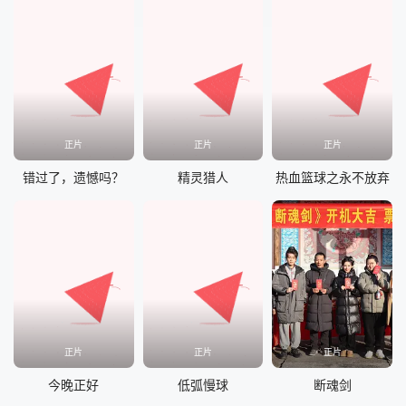
正片
正片
正片
错过了，遗憾吗？
精灵猎人
热血篮球之永不放弃
正片
正片
正片
今晚正好
低弧慢球
断魂剑