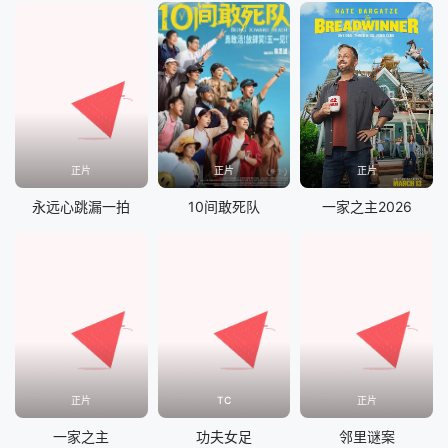
正片
正片
正片
永远心跳漏一拍
10间敢死队
一家之主2026
正片
TC
正片
一家之主
功夫女足
邻里谜案