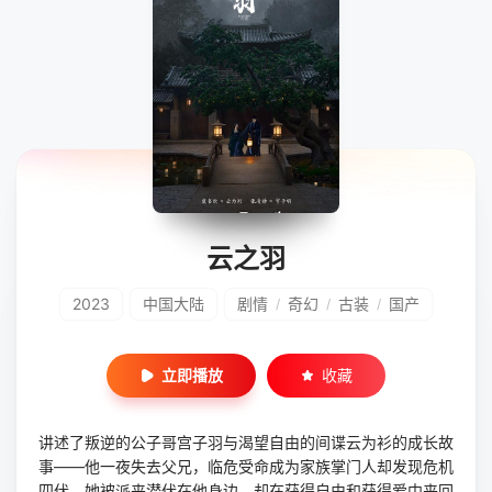
云之羽
2023
中国大陆
剧情
奇幻
古装
国产
/
/
/
立即播放
收藏
讲述了叛逆的公子哥宫子羽与渴望自由的间谍云为衫的成长故
事——他一夜失去父兄，临危受命成为家族掌门人却发现危机
四伏，她被派来潜伏在他身边，却在获得自由和获得爱中来回