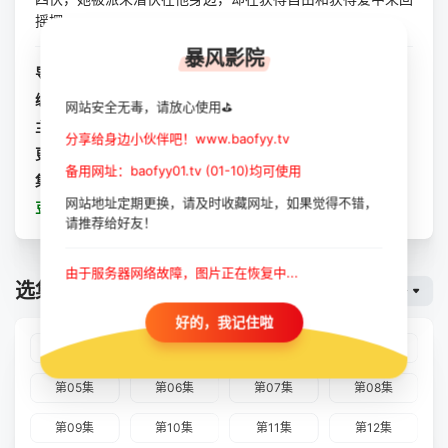
摇摆。
暴风影院
导演：
郭敬明
编剧：
暂无
网站安全无毒，请放心使用⛳
主演：
虞书欣
/
纪凌尘
/
孙晨竣
/
温峥嵘
/
丞磊
/
曾可妮
/
陈
分享给身边小伙伴吧！www.baofyy.tv
更新：
2023-10-11
备用网址：baofyy01.tv (01-10)均可使用
集数：
全24集
网站地址定期更换，请及时收藏网址，如果觉得不错，
豆瓣：
云之羽
请推荐给好友！
由于服务器网络故障，图片正在恢复中...
选集播放
暴风云
好的，我记住啦
第01集
第02集
第03集
第04集
第05集
第06集
第07集
第08集
第09集
第10集
第11集
第12集