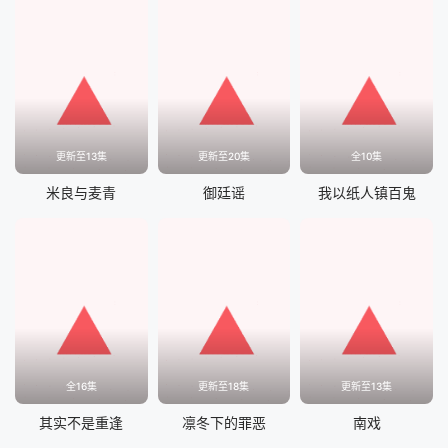
更新至13集
更新至20集
全10集
米良与麦青
御廷谣
我以纸人镇百鬼
全16集
更新至18集
更新至13集
其实不是重逢
凛冬下的罪恶
南戏