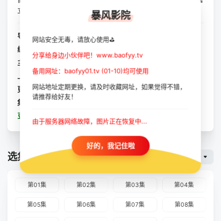
立即爆頭死亡！班上同學離奇斃命，引...
暴风影院
导演：
陈健朗
网站安全无毒，请放心使用⛳
编剧：
李浩田
/
何肇康
分享给身边小伙伴吧！www.baofyy.tv
主演：
王丹妮
/
骆振伟
/
欧镇灏
备用网址：baofyy01.tv (01-10)均可使用
上映：
2023-08-28
网站地址定期更换，请及时收藏网址，如果觉得不错，
更新：
2023-10-11
请推荐给好友！
集数：
更新至15集
豆瓣：
那年盛夏 我们绽放如花
由于服务器网络故障，图片正在恢复中...
好的，我记住啦
选集播放
暴风云
第01集
第02集
第03集
第04集
第05集
第06集
第07集
第08集