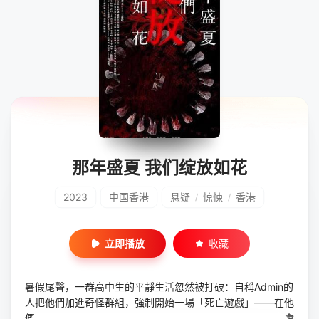
那年盛夏 我们绽放如花
2023
中国香港
悬疑
惊悚
香港
/
/
立即播放
收藏
暑假尾聲，一群高中生的平靜生活忽然被打破：自稱Admin的
人把他們加進奇怪群組，強制開始一場「死亡遊戲」——在他
們除掉身份不明的「目標人物」前，只要不回覆同學訊息就會