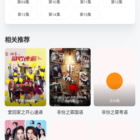
第09集
第10集
第11集
第12集
第13集
第14集
第15集
相关推荐
更新至2868集
全25集
全25集
爱回家之开心速递
非份之罪国语
非份之罪粤语