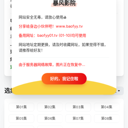
暴风影院
香，楪花恋，桃乃木香奈，河北彩花，...
网站安全无毒，请放心使用⛳
导演：
李文舜
分享给身边小伙伴吧！www.baofyy.tv
编剧：
姜晓欣
备用网址：baofyy01.tv (01-10)均可使用
主演：
古川伊织
/
朝美穗香
/
羽田爱
/
天使萌
/
相泽南
/
桃乃
上映：
2023-08-19
网站地址定期更换，请及时收藏网址，如果觉得不错，
请推荐给好友！
更新：
2023-10-11
集数：
全10集
由于服务器网络故障，图片正在恢复中...
豆瓣：
东京爱情动作故事
好的，我记住啦
选集播放
暴风云
第01集
第02集
第03集
第04集
第05集
第06集
第07集
第08集