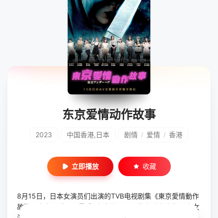
东京爱情动作故事
2023
中国香港,日本
剧情
爱情
香港
/
/
立即播放
收藏
8月15日，日本女演员们出演的TVB电视剧集《東京愛情動作
故事》官方正式公开最后4名女演员，至此本剧出演的10名女
演员全部公开，依次是相泽南，古川伊织，羽田爱，朝美穗