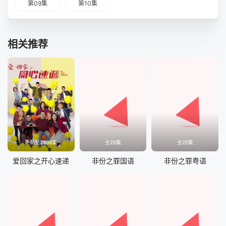
第09集
第10集
相关推荐
更新至2868集
全25集
全25集
爱回家之开心速递
非份之罪国语
非份之罪粤语