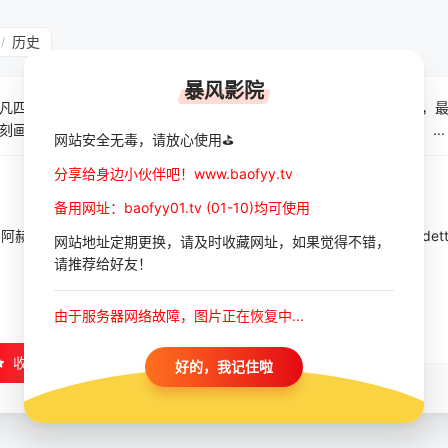
历史
/
暴风影院
凡四世为主人公，讲述了16世纪的俄罗斯，他以残暴的手段统治全国，
刻画了伊凡四世的内心世界。伊凡四世在俄罗斯历史上有着深远影响，...
网站安全无毒，请放心使用⛳
分享给身边小伙伴吧！www.baofyy.tv
备用网址：baofyy01.tv (01-10)均可使用
·阿赫洛贝斯金
/
彼得·马莫诺夫
/
奥列格·扬科夫斯基
/
Aleksei·Frandett
网站地址定期更换，请及时收藏网址，如果觉得不错，
请推荐给好友！
由于服务器网络故障，图片正在恢复中...
收藏
好的，我记住啦