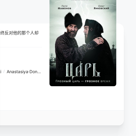
最终反对他的那个人却
i
/
Anastasiya·Dontsova
/
尤里·库兹涅佐夫
/
Artyom·Mazunov
/
亚