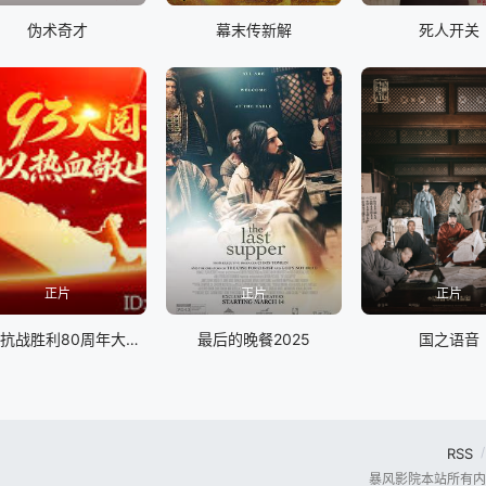
伪术奇才
幕末传新解
死人开关
正片
正片
正片
纪念抗战胜利80周年大阅兵
最后的晚餐2025
国之语音
RSS
暴风影院本站所有内