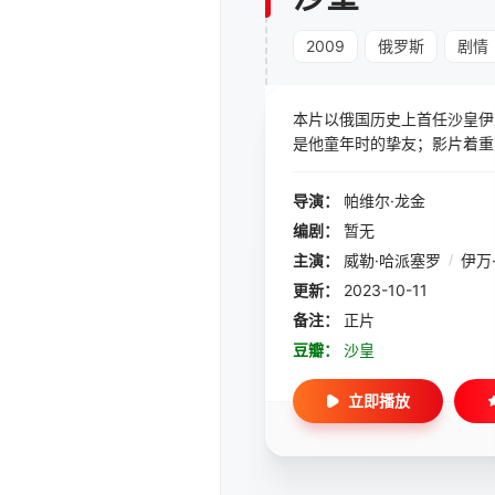
2009
俄罗斯
剧情
本片以俄国历史上首任沙皇伊
是他童年时的挚友；影片着重
导演：
帕维尔·龙金
编剧：
暂无
主演：
威勒·哈派塞罗
/
伊万
更新：
2023-10-11
备注：
正片
豆瓣：
沙皇
立即播放