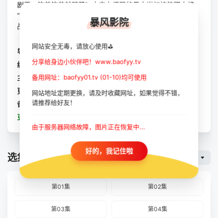
剧王：笑着笑着就哭了》由实力坚强的日本当红搞笑双人组
“千鸟”主演，佐久间宣行制作。多位喜剧演员参与脱口秀对
暴风影院
战，脱颖而出的人可晋级到下一阶段，演出惊...
网站安全无毒，请放心使用⛳
导演：
暂无
分享给身边小伙伴吧！www.baofyy.tv
编剧：
暂无
备用网址：baofyy01.tv (01-10)均可使用
主演：
大悟
/
阿信
更新：
2023-10-11
网站地址定期更换，请及时收藏网址，如果觉得不错，
请推荐给好友！
备注：
全8集
豆瓣：
爆笑悲剧王：笑着笑着就哭了第二季
由于服务器网络故障，图片正在恢复中...
好的，我记住啦
选集播放
暴风云
第01集
第02集
第03集
第04集