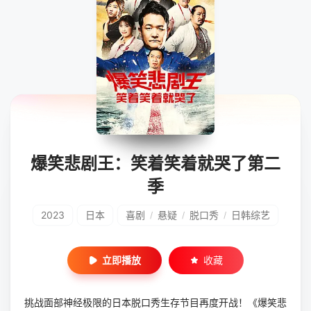
爆笑悲剧王：笑着笑着就哭了第二
季
2023
日本
喜剧
悬疑
脱口秀
日韩综艺
/
/
/
立即播放
收藏
挑战面部神经极限的日本脱口秀生存节目再度开战！《爆笑悲