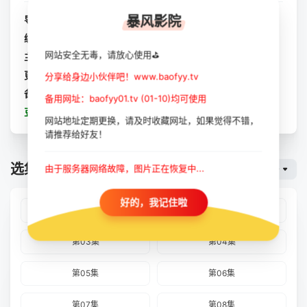
暴风影院
导演：
暂无
编剧：
暂无
网站安全无毒，请放心使用⛳
主演：
暂无
更新：
2023-10-11
分享给身边小伙伴吧！www.baofyy.tv
备注：
更新至10集
备用网址：baofyy01.tv (01-10)均可使用
豆瓣：
达梅里奥秀第二季
网站地址定期更换，请及时收藏网址，如果觉得不错，
请推荐给好友！
选集播放
由于服务器网络故障，图片正在恢复中...
暴风云
好的，我记住啦
第01集
第02集
第03集
第04集
第05集
第06集
第07集
第08集