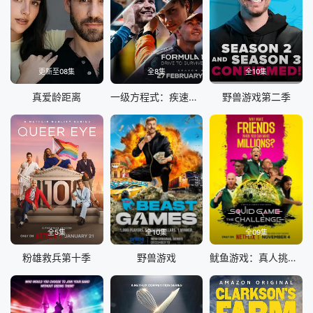
更新至08集
全8集
全10集
真爱龄距离
一级方程式：疾速争胜第八季
野兽游戏第二季
全5集
全10集
全09集
粉雄救兵第十季
野兽游戏
鱿鱼游戏：真人挑战赛第二季