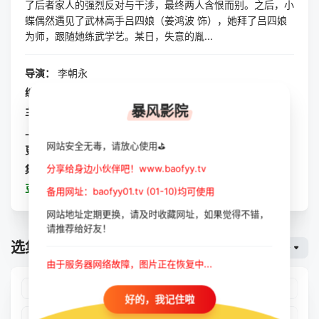
了后者家人的强烈反对与干涉，最终两人含恨而别。之后，小
蝶偶然遇见了武林高手吕四娘（姜鸿波 饰），她拜了吕四娘
为师，跟随她练武学艺。某日，失意的胤...
导演：
李朝永
编剧：
陆醒华
暴风影院
主演：
姜宏波
/
庹宗华
/
李志希
/
孟飞
/
徐冬梅
/
林小楼
/
张
上映：
1999-12-06
网站安全无毒，请放心使用⛳
更新：
2023-10-11
分享给身边小伙伴吧！www.baofyy.tv
集数：
全42集
豆瓣：
雍正大帝
备用网址：baofyy01.tv (01-10)均可使用
网站地址定期更换，请及时收藏网址，如果觉得不错，
请推荐给好友！
选集播放
暴风云
由于服务器网络故障，图片正在恢复中...
第01集
第02集
第03集
第04集
好的，我记住啦
第05集
第06集
第07集
第08集