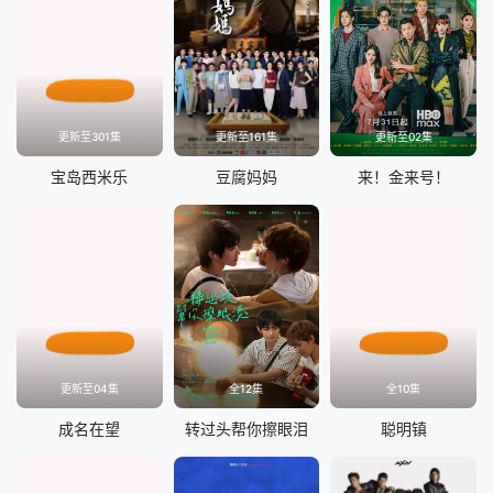
更新至301集
更新至161集
更新至02集
宝岛西米乐
豆腐妈妈
来！金来号！
更新至04集
全12集
全10集
成名在望
转过头帮你擦眼泪
聪明镇