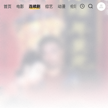
156
首页
电影
连续剧
综艺
动漫
伦理片
今日更新
我的观影记录
暂无观看影片的记录