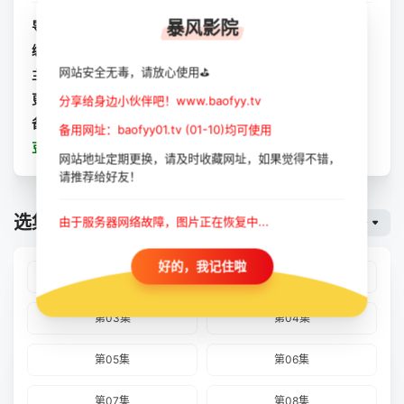
暴风影院
导演：
暂无
编剧：
暂无
网站安全无毒，请放心使用⛳
主演：
李柱延
/
车胜元
/
金成畇
更新：
2023-10-11
分享给身边小伙伴吧！www.baofyy.tv
备注：
全9集
备用网址：baofyy01.tv (01-10)均可使用
豆瓣：
跟哥哥走玛雅：九把钥匙
网站地址定期更换，请及时收藏网址，如果觉得不错，
请推荐给好友！
选集播放
由于服务器网络故障，图片正在恢复中...
暴风云
好的，我记住啦
第01集
第02集
第03集
第04集
第05集
第06集
第07集
第08集