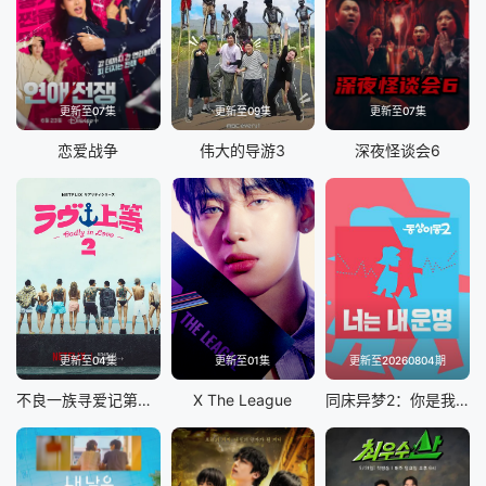
更新至07集
更新至09集
更新至07集
恋爱战争
伟大的导游3
深夜怪谈会6
更新至04集
更新至01集
更新至20260804期
不良一族寻爱记第二季
X The League
同床异梦2：你是我的命运