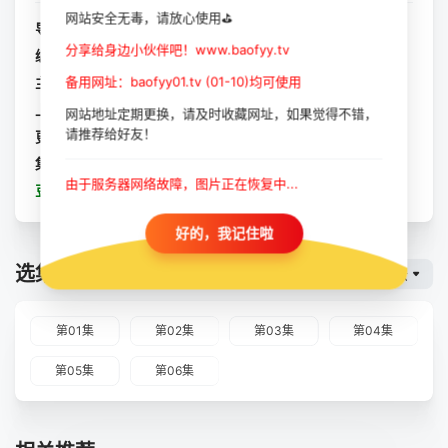
网站安全无毒，请放心使用⛳
导演：
罗伯·伊万斯
分享给身边小伙伴吧！www.baofyy.tv
编剧：
暂无
备用网址：baofyy01.tv (01-10)均可使用
主演：
汤姆·布里特尼
/
罗布森·格林
/
迈克尔·D·泽维尔
/
海伦·高
上映：
2023-07-09
网站地址定期更换，请及时收藏网址，如果觉得不错，
请推荐给好友！
更新：
2023-10-11
集数：
全6集
由于服务器网络故障，图片正在恢复中...
豆瓣：
牧师神探第八季
好的，我记住啦
选集播放
暴风云
第01集
第02集
第03集
第04集
第05集
第06集