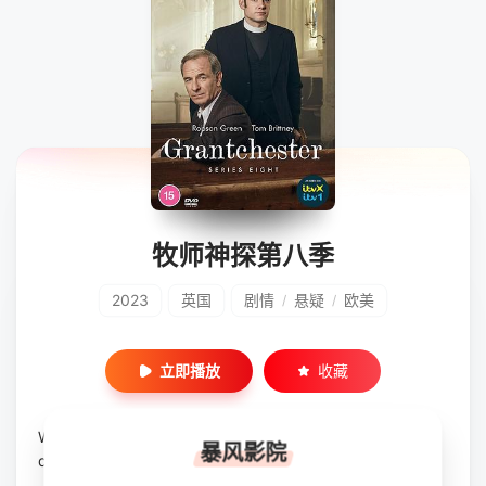
牧师神探第八季
2023
英国
剧情
悬疑
欧美
/
/
立即播放
收藏
Will’s life has changed for the better. He is happily marrie
暴风影院
d to the brilliant, Bonnie and due to be...