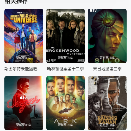
相关推荐
更新至03集
更新至02集
更新至06集
斯图尔特未能拯救宇宙
断林镇谜案第十二季
末日地堡第三季
更新至08集
更新至02集
更新至08集