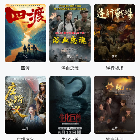
TC
正片
正片
四渡
浴血忠魂
逆行战场
正片
正片
正片
庄蹻演义
生化巨兽
拂晓计划