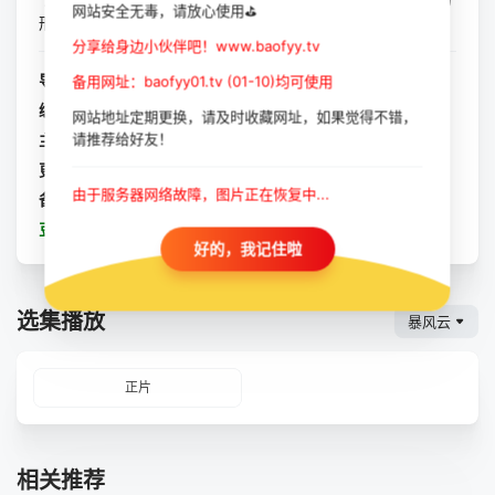
网站安全无毒，请放心使用⛳
形象。虽然他们都是平凡的人，各...
分享给身边小伙伴吧！www.baofyy.tv
导演：
照勒巴雅尔
/
查格德尔
备用网址：baofyy01.tv (01-10)均可使用
编剧：
暂无
网站地址定期更换，请及时收藏网址，如果觉得不错，
请推荐给好友！
主演：
巴森
/
宝迪
更新：
2023-10-11
由于服务器网络故障，图片正在恢复中...
备注：
正片
豆瓣：
阿尔巴特
好的，我记住啦
选集播放
暴风云
正片
相关推荐