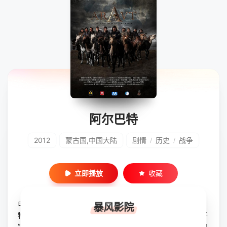
阿尔巴特
2012
蒙古国,中国大陆
剧情
历史
战争
/
/
立即播放
收藏
电影《阿尔巴特》以十三世纪的蒙古高原为背景，以“阿尔巴
暴风影院
特”(蒙古语，译为“十户”)的一次行动为线索，讲述了一个关于
“爱、忠诚、信念与誓言”的故事。影片塑造了十位蒙古勇士的