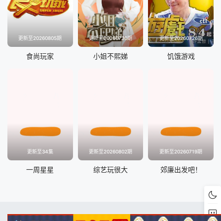
更新至20260805期
更新至20260730期
更新至20260726期
食尚玩家
小姐不熙娣
饥饿游戏
更新至34集
更新至20260802期
更新至20260719期
一周星星
综艺玩很大
郊廉出发吧！
RSS
Baidu
Google
Sogou
底部反馈
QQ交流群