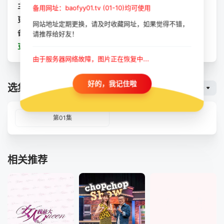
主演：
未知
备用网址：baofyy01.tv (01-10)均可使用
更新：
2023-10-11
网站地址定期更换，请及时收藏网址，如果觉得不错，
备注：
更新至01集
请推荐给好友！
豆瓣：
约会吧！男孩
由于服务器网络故障，图片正在恢复中...
好的，我记住啦
选集播放
暴风云
第01集
相关推荐