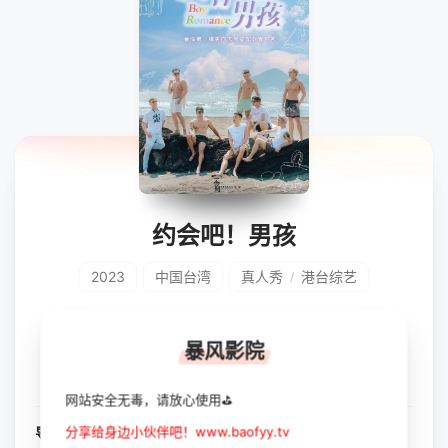
约会吧！男孩
2023
中国台湾
真人秀
港台综艺
/
立即播放
收藏
暴风影院
网站安全无毒，请放心使用⛳
分享给身边小伙伴吧！www.baofyy.tv
导演：
未知