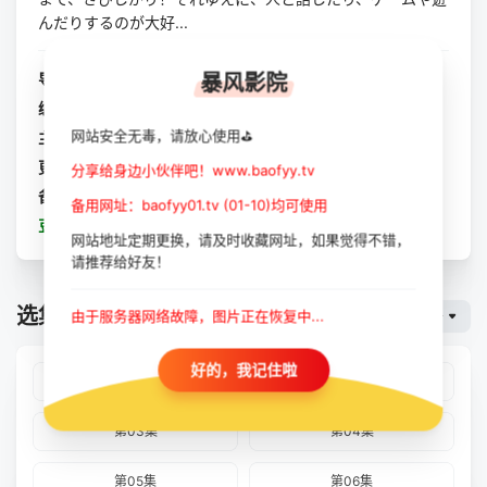
んだりするのが大好...
导演：
暂无
暴风影院
编剧：
暂无
网站安全无毒，请放心使用⛳
主演：
八木勇征
更新：
2023-10-11
分享给身边小伙伴吧！www.baofyy.tv
备注：
全12集
备用网址：baofyy01.tv (01-10)均可使用
豆瓣：
夜夜奇妙馆
网站地址定期更换，请及时收藏网址，如果觉得不错，
请推荐给好友！
选集播放
由于服务器网络故障，图片正在恢复中...
暴风云
好的，我记住啦
第01集
第02集
第03集
第04集
第05集
第06集