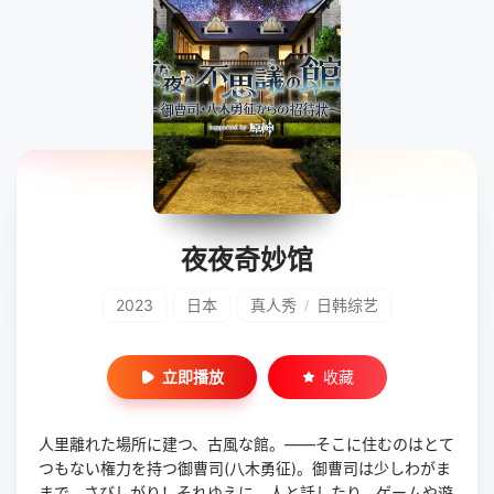
夜夜奇妙馆
2023
日本
真人秀
日韩综艺
/
立即播放
收藏
人里離れた場所に建つ、古風な館。――そこに住むのはとて
つもない権力を持つ御曹司(八木勇征)。御曹司は少しわがま
まで、さびしがり！それゆえに、人と話したり、ゲームや遊