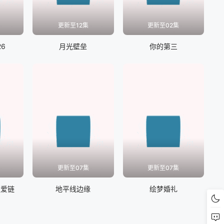
更新至12集
更新至02集
6
月光壁垒
你的第三
更新至07集
更新至07集
之爱链
地平线边缘
绘梦婚礼