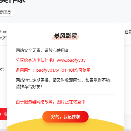
泰国剧
（Somsak）为了保住家族经营的孤儿院免遭没收，急需筹集大量资金。
暴风影院
说”……
网站安全无毒，请放心使用⛳
分享给身边小伙伴吧！www.baofyy.tv
ot
备用网址：baofyy01.tv (01-10)均可使用
网站地址定期更换，请及时收藏网址，如果觉得不错，
请推荐给好友！
由于服务器网络故障，图片正在恢复中...
收藏
好的，我记住啦