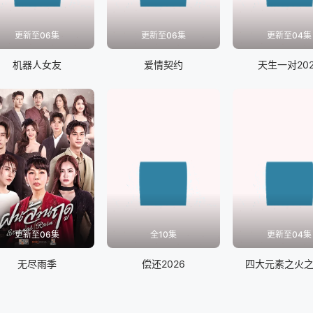
更新至06集
更新至06集
更新至04集
机器人女友
爱情契约
天生一对202
更新至06集
全10集
更新至04集
无尽雨季
偿还2026
四大元素之火