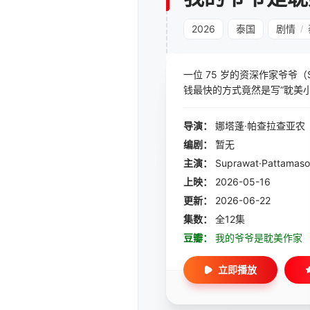
2026
泰国
剧情
/
一位 75 岁的资深作家爷爷
钱最快的方式竟然是写“耽美小
导演：
娜塔蓬·帕查拉查亚农
编剧：
暂无
主演：
Suprawat·Pattamaso
上映：
2026-05-16
更新：
2026-06-22
集数：
全12集
豆瓣：
我的爷爷是耽美作家
立即播放