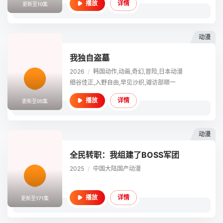
详情
播放
更新至10集
动漫
我独自盗墓
2026
/
韩国
动作,动画,奇幻,冒险,日本动漫
细谷佳正,入野自由,早见沙织,诹访部顺一
详情
播放
更新至05集
动漫
全民转职：我组建了BOSS军团
2025
/
中国大陆
国产动漫
详情
播放
更新至171集