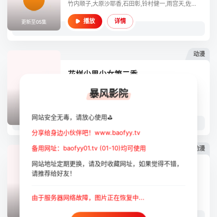
竹内顺子,大原沙耶香,石田彰,铃村健一,雨宫天,佐仓绫音,市之濑加那,桧山修之,鸟海浩辅,立花慎之介,小仓唯,游佐浩二,黑田崇矢,宇垣秀成,菲鲁兹·蓝,大冢刚央
详情
播放
更新至05集
动漫
花样少男少女第二季
2026
/
日本
爱情,动画,日本动漫
暴风影院
榎木淳弥,梅原裕一郎,子安武人,福山润,内山昂辉,八代拓,日野聪,驹田航,川岛零士,水中雅章,山根绮,户谷菊之介,古屋亚南
详情
播放
网站安全无毒，请放心使用⛳
更新至07集
分享给身边小伙伴吧！www.baofyy.tv
备用网址：baofyy01.tv (01-10)均可使用
动漫
网站地址定期更换，请及时收藏网址，如果觉得不错，
开局觉醒即巅峰，SSS级横扫异能界！
请推荐给好友！
2026
/
中国大陆
动漫,国产动漫
由于服务器网络故障，图片正在恢复中...
详情
播放
更新至24集