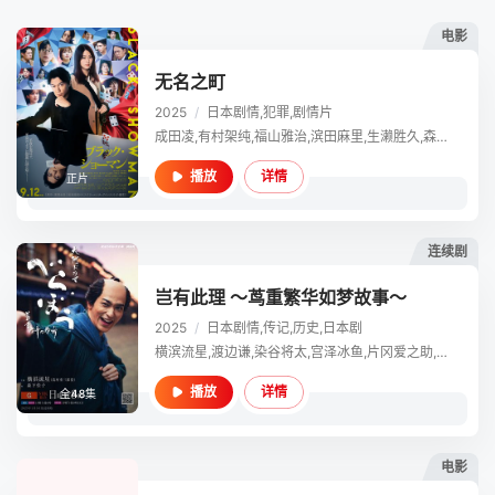
电影
无名之町
2025
/
日本
剧情,犯罪,剧情片
成田凌,有村架纯,福山雅治,滨田麻里,生濑胜久,森崎温,冈崎纱绘,丸山智己,木村昴,森永悠希,仲村亨,伊藤淳史,生田绘梨花,犬饲贵丈
详情
播放
正片
连续剧
岂有此理 ～茑重繁华如梦故事～
2025
/
日本
剧情,传记,历史,日本剧
横滨流星,渡边谦,染谷将太,宫泽冰鱼,片冈爱之助,高桥克实,中村苍,正名仆蔵,山路和弘,伊藤淳史,六平直政
详情
播放
全48集
电影