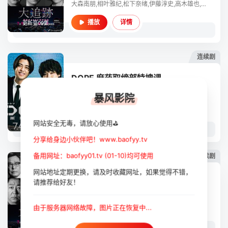
大森南朋,相叶雅纪,松下奈绪,伊藤淳史,高木雄也,足立梨花,丸山礼,野村康太,矢柴俊博,水岛凛,中村俊介,滨野谦太,佐藤浩市,远藤宪一,光石研
详情
播放
更新至09集
连续剧
DOPE 麻药取缔部特搜课
2025
/
日本
悬疑,犯罪,日本剧
暴风影院
高桥海人,中村伦也,新木优子,久间田琳加,丰田裕大,三浦诚己,伊藤淳史,忍成修吾,入山法子,佐野和真,蒼戶虹子,小池彻平,真飞圣,井浦新
详情
播放
网站安全无毒，请放心使用⛳
全10集
分享给身边小伙伴吧！www.baofyy.tv
备用网址：baofyy01.tv (01-10)均可使用
连续剧
网站地址定期更换，请及时收藏网址，如果觉得不错，
大追踪〜警视厅SSBC强行犯系〜
请推荐给好友！
2025
/
日本
剧情,悬疑,犯罪,日本剧
大森南朋,相叶雅纪,松下奈绪,伊藤淳史,高木雄也,足立梨花,丸山礼,野村康太,矢柴俊博,水岛凛,中村俊介,滨野谦太,佐藤浩市,远藤宪一,光石研
由于服务器网络故障，图片正在恢复中...
详情
播放
更新至09集