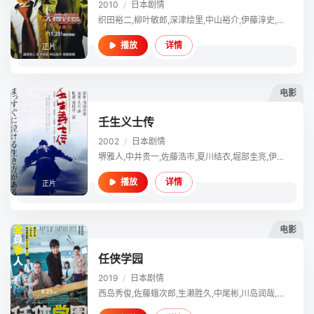
2010
/
日本
剧情
织田裕二,柳叶敏郎,深津绘里,中山裕介,伊藤淳史,内田有纪,小泉孝太郎,北村总一朗,小野武彦,齐藤晓,佐户井贤太,小林进,甲本雅裕,远山俊也,寺岛进,松重丰,高杉亘,小栗旬
详情
播放
正片
电影
壬生义士传
2002
/
日本
剧情
堺雅人,中井贵一,佐藤浩市,夏川结衣,堀部圭亮,伊藤英明,村田雄浩,加濑亮,野村祐人,伊藤淳史,三宅裕司,中谷美纪,斋藤步,藤间宇宙
详情
播放
正片
电影
任侠学园
2019
/
日本
剧情
西岛秀俊,佐藤蛾次郎,生濑胜久,中尾彬,川岛润哉,光石研,前田航基,加治将树,西田敏行,葵若菜,樱井日奈子,叶山奖之,户田昌宏,伊藤淳史,池田铁洋,佐野和真,高木友之助,福山翔大