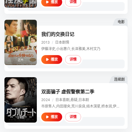
详情
播放
正片
电影
我们的交换日记
2013
/
日本
剧情
伊藤淳史,小出惠介,长泽雅美,木村文乃
详情
播放
正片
连续剧
双面骗子 虚假警察第二季
2024
/
日本
喜剧,悬疑,日本剧
市原隼人,内田理央,荒川良良,结木滉星,桥本润,伊藤淳史,阵内孝则,渊上泰史,升毅,羽场裕一,岩松了
详情
播放
全8集