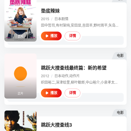
垫底辣妹
2015
/
日本
剧情
田中哲司,有村架纯,安田显,吉田羊,野村周平,矢岛健一,中村靖日,峰村理惠,伊藤淳史,阿部菜渚美,白土七菜,奥田心,蔵下穂波,大内田悠平,县森鱼,松井爱莉,川上凛子
详情
播放
正片
电影
跳跃大搜查线最终篇：新的希望
2012
/
日本
动作,动作片
织田裕二,深津绘里,柳叶敏郎,中山裕介,小泉孝太郎,小栗旬,伊藤淳史,内田有纪,香取慎吾
详情
播放
正片
电影
跳跃大搜查线3