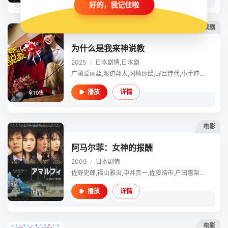
好的，我记住啦
连续剧
为什么是我来神说教
2025
/
日本
剧情,日本剧
广濑爱丽丝,渡边翔太,冈崎纱绘,野吕佳代,小手伸也,伊藤淳史,木村佳乃,堀内敬子,丰岛花,水泽林太郎,清乃あさ姫,新井美羽,羽村仁成,林裕太,志田琥珀,吉田晴登,松本丽世,島村龍乃介,大原由晖,石川萌香,佐月绘美,染谷隼生,藤本洸大,宫下结衣,八木响生,宗像隼司,铃木梦,石川悠人,宫城弥生,水野哲志,野口诗央,山口永爱,阵野小和,渡边怜亚,樋口拓哉,村濑星哉,野中梨绪那,田村继,すずきゆい
详情
播放
全10集
电影
阿马尔菲：女神的报酬
2009
/
日本
剧情
佐野史郎,福山雅治,中井贵一,佐藤浩市,户田惠梨香,天海祐希,平田满,大塚宁宁,尼科·托福利,小野寺昭,伊藤淳史,织田裕二,莎拉·布莱曼,大森绚音
详情
播放
正片
电影