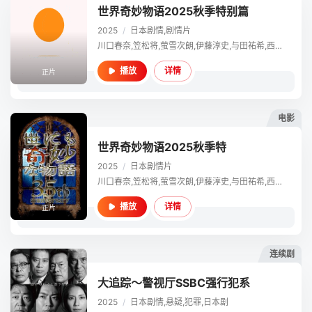
世界奇妙物语2025秋季特别篇
2025
/
日本
剧情,剧情片
川口春奈,笠松将,萤雪次朗,伊藤淳史,与田祐希,西田幸治,山田凉介,柳百合菜,渡边大知,役所广司,岩崎良美,河原崎建三
详情
播放
正片
电影
世界奇妙物语2025秋季特
2025
/
日本
剧情片
川口春奈,笠松将,萤雪次朗,伊藤淳史,与田祐希,西田幸治,山田凉介,柳百合菜,渡边大知,役所广司,岩崎良美,河原崎建三
详情
播放
正片
连续剧
大追踪〜警视厅SSBC强行犯系
2025
/
日本
剧情,悬疑,犯罪,日本剧