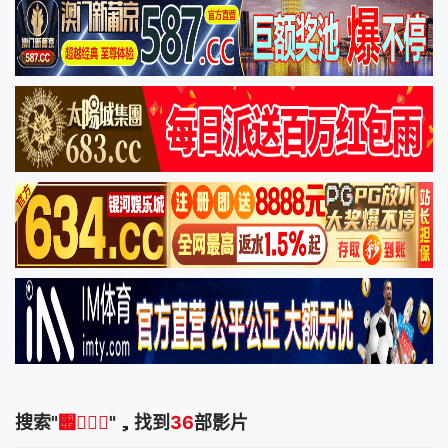
搜索"
੏
"，找到
36
部影片