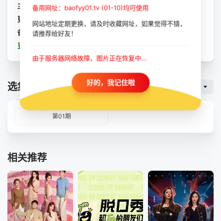
主演：
未知
备用网址：baofyy01.tv (01-10)均可使用
更新：
2023-10-11
网站地址定期更换，请及时收藏网址，如果觉得不错，
备注：
全1期
请推荐给好友！
豆瓣：
元宵奇妙游 2023
由于服务器网络故障，图片正在恢复中...
好的，我记住啦
选集播放
暴风云
第01期
相关推荐