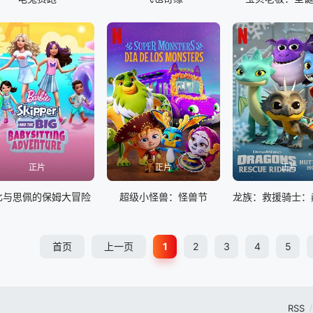
正片
正片
正片
比与思佩的保姆大冒险
超级小怪兽：怪兽节
首页
上一页
1
2
3
4
5
RSS