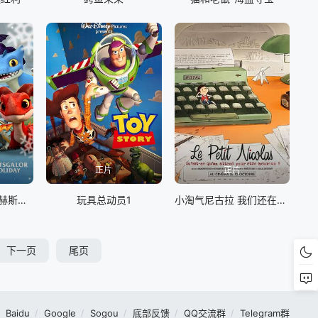
正片
正片
龙族：救援骑士：赫斯佳乐佳节
玩具总动员1
小淘气尼古拉 我们还在等什么才能快乐
下一页
尾页
Baidu
Google
Sogou
底部反馈
QQ交流群
Telegram群