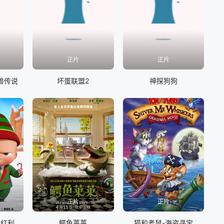
正片
正片
兽传说
坏蛋联盟2
神探狗狗
正片
正片
诞红利
鳄鱼莱莱
猫和老鼠-海盗寻宝