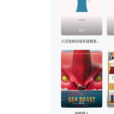
正片
小汉克和垃圾车拯救圣诞节
正片
海兽猎人