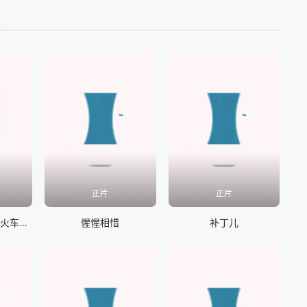
正片
正片
Mighty Express：火车危机
惺惺相惜
补丁儿