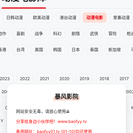
日韩动漫
欧美动漫
港台动漫
动漫电影
里番动漫
动作
喜剧
战争
科幻
剧情
武侠
冒险
枪
香港
台湾
美国
韩国
日本
泰国
新加坡
2023
2022
2021
2020
2019
2018
2017
2008
2007
2006
2005
2004
2003
200
暴风影院
C
D
E
F
G
H
I
J
K
L
网站安全无毒，请放心使用⛳
Y
Z
0-9
分享给身边小伙伴吧！www.baofyy.tv
备用网址：baofyy01.tv (01-10)均可使用