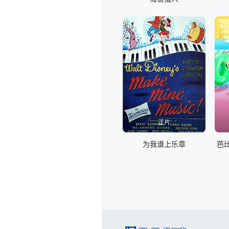
正片
为我谱上乐章
芭