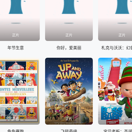
正片
正片
正片
年节生意
你好，爱美丽
札克与沃沃：幻
正片
正片
正片
龟兔赛跑
飞毯奇缘
宝贝老板：圣