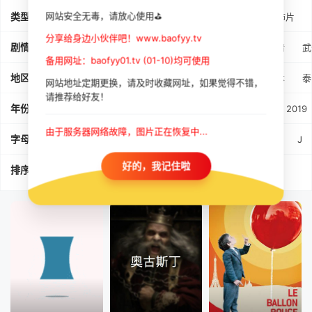
网站安全无毒，请放心使用⛳
类型
全部
动作片
喜剧片
爱情片
科幻片
恐怖片
分享给身边小伙伴吧！www.baofyy.tv
剧情
全部
爱情
动作
喜剧
战争
科幻
剧情
武
备用网址：baofyy01.tv (01-10)均可使用
地区
全部
大陆
香港
台湾
美国
韩国
日本
泰
网站地址定期更换，请及时收藏网址，如果觉得不错，
请推荐给好友！
年份
全部
2024
2023
2022
2021
2020
2019
由于服务器网络故障，图片正在恢复中...
字母
字母
A
B
C
D
E
F
G
H
I
J
好的，我记住啦
排序
时间排序
人气排序
评分排序