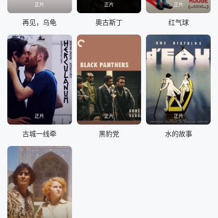
正片
正片
正片
再见，乌龟
奧古斯丁
红气球
正片
正片
正片
古城一线牵
黑豹党
水的故事